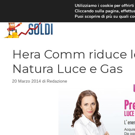
Vai
Utilizziamo i cookie per offrirt
Cliccando sulla pagina, effettua
al
Puoi scoprire di più su quali c
contenuto
Hera Comm riduce le 
Natura Luce e Gas
20 Marzo 2014
di
Redazione