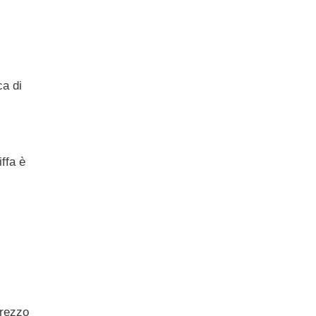
ca di
iffa è
Prezzo