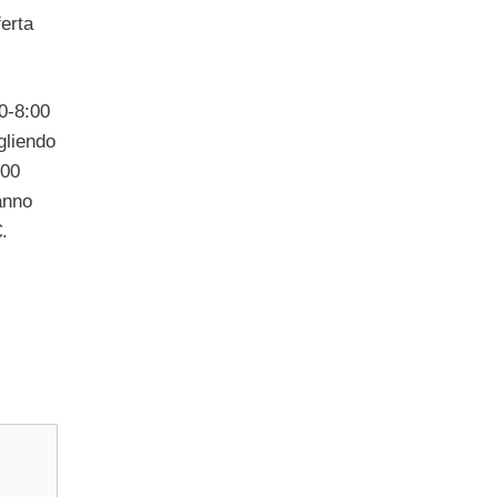
erta
0-8:00
gliendo
000
anno
.