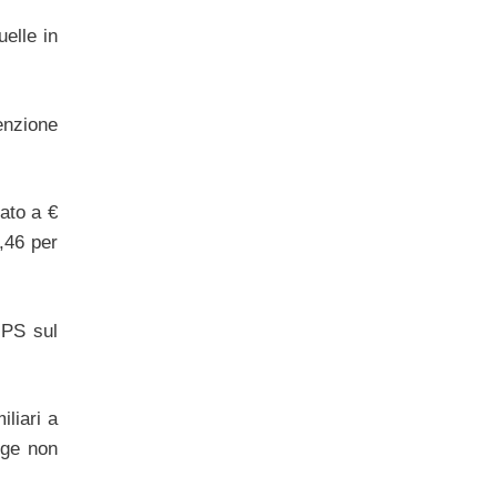
elle in
enzione
ato a €
,46 per
 PS sul
iliari a
uge non