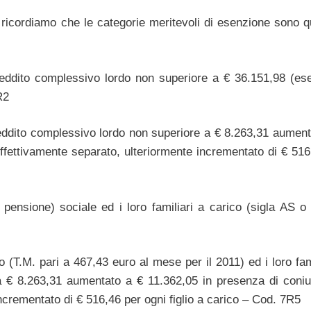
 ricordiamo che le categorie meritevoli di esenzione sono qu
 reddito complessivo lordo non superiore a € 36.151,98 (es
R2
 reddito complessivo lordo non superiore a € 8.263,31 aument
fettivamente separato, ulteriormente incrementato di € 516
pensione) sociale ed i loro familiari a carico (sigla AS o
o (T.M. pari a 467,43 euro al mese per il 2011) ed i loro fam
a € 8.263,31 aumentato a € 11.362,05 in presenza di coni
ncrementato di € 516,46 per ogni figlio a carico – Cod. 7R5