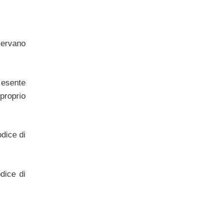
servano
o esente
 proprio
dice di
odice di