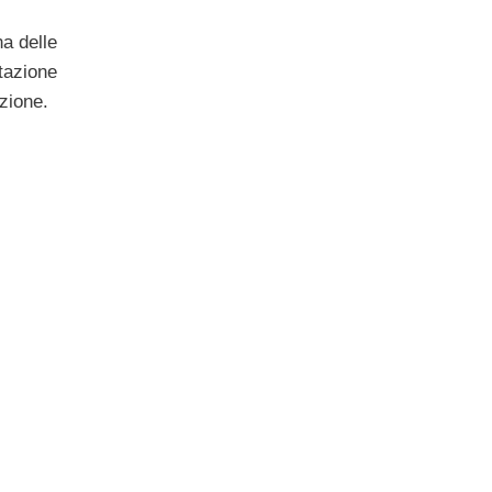
na delle
tazione
azione.