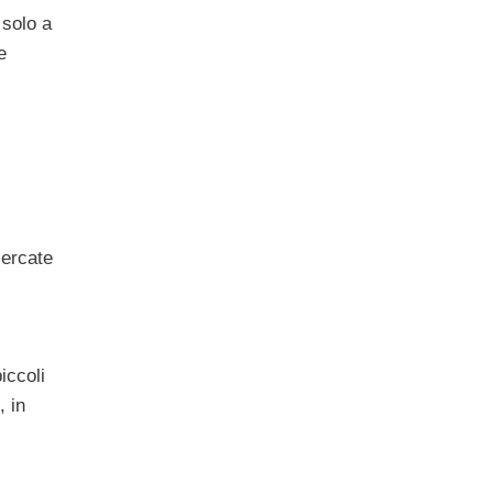
 solo a
e
cercate
iccoli
, in