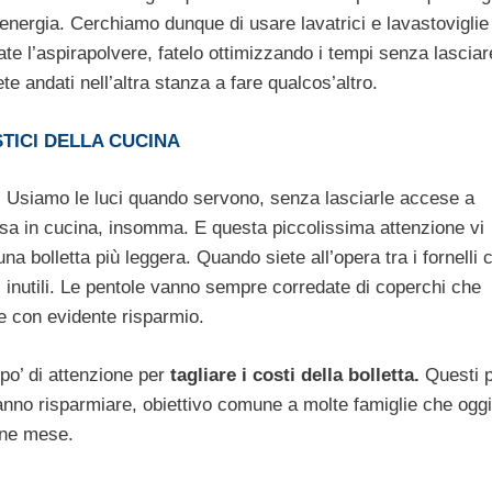
nergia. Cerchiamo dunque di usare lavatrici e lavastoviglie
te l’aspirapolvere, fatelo ottimizzando i tempi senza lasciar
e andati nell’altra stanza a fare qualcos’altro.
TICI DELLA CUCINA
. Usiamo le luci quando servono, senza lasciarle accese a
cesa in cucina, insomma. E questa piccolissima attenzione vi
a bolletta più leggera. Quando siete all’opera tra i fornelli 
i inutili. Le pentole vanno sempre corredate di coperchi che
te con evidente risparmio.
o’ di attenzione per
tagliare i costi della bolletta.
Questi p
ranno risparmiare, obiettivo comune a molte famiglie che oggi
fine mese.