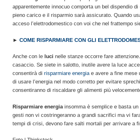
apparentemente innocuo comporta un bel dispendio di e
pieno carico e il risparmio sarà assicurato. Quando usa
acceso l’elettrodomestico con voi che nel frattempo siet
►
COME RISPARMIARE CON GLI ELETTRODOMES
Anche con le
luci
nelle stanze occorre fare attenzione
casaccio. Se siete in salotto, inutile avere la luce ac
consentirà di
risparmiare energia
e avere a fine mese un
di usare l’energia nel modo corretto per evitare sprech
consentiranno di riscaldare gli alimenti più velocemen
Risparmiare energia
insomma è semplice e basta un p
gesti non vi costringeranno a grandi sacrifici ma vi fa
tempi di crisi, devono fare salti mortali per arrivare a 
Foto | Thinkstock