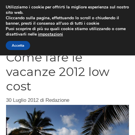
Vai
Utilizziamo i cookie per offrirti la migliore esperienza sul nostro
al
sito web.
Cliccando sulla pagina, effettuando lo scroll o chiudendo il
contenuto
MEN
banner, presti il consenso all’uso di tutti i cookie
Puoi scoprire di più su quali cookie stiamo utilizzando o come
disattivarli nelle
impostazioni
Accetta
Come fare le
vacanze 2012 low
cost
30 Luglio 2012
di
Redazione