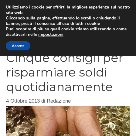
Vai
Utilizziamo i cookie per offrirti la migliore esperienza sul nostro
al
sito web.
Cliccando sulla pagina, effettuando lo scroll o chiudendo il
contenuto
MEN
banner, presti il consenso all’uso di tutti i cookie
Puoi scoprire di più su quali cookie stiamo utilizzando o come
disattivarli nelle
impostazioni
Accetta
Cinque consigli per
risparmiare soldi
quotidianamente
4 Ottobre 2013
di
Redazione