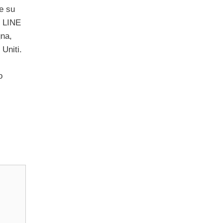
e su
e LINE
gna,
Uniti.
o