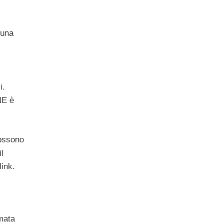
 una
i.
NE è
possono
l
link.
amata