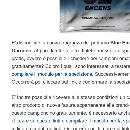
E’ disponibile la nuova fragranza del profumo
Blue En
Garcons.
Al pari di tutte le altre fialette messe a dis
gratis, ovvero è possibile richiedere dei campioni om
gratuitamente? Coloro i quali sono interessati a testa
compilare il modulo per la spedizione
. Successivamente 
Occorrerà poi cliccare sul link e confermare la spediz
E’ inoltre possibile ricevere alle stesse condizioni u
altro prodotto di nuova fattura appartenente alla brand-
questo campioncino gratuitamente, è necessario anche
cliccare su questo link e compilare il modulo per la sp
indicato nei dati un link. Occorrerà poi cliccare sul li