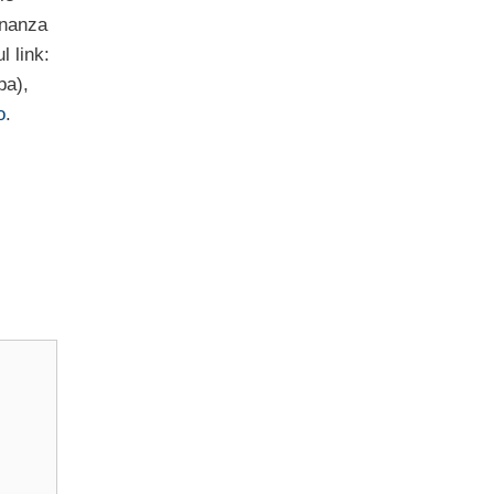
onanza
l link:
pa),
o
.