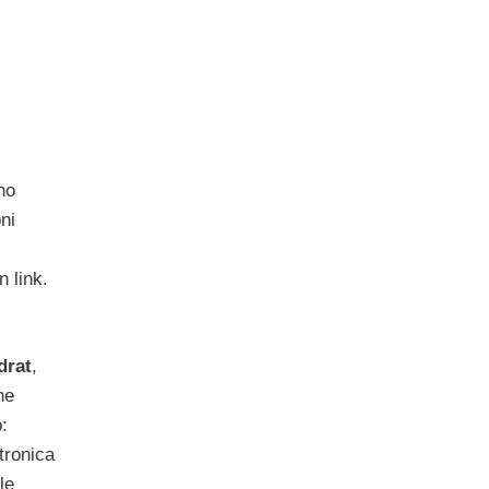
no
ni
n link.
drat
,
he
:
tronica
le