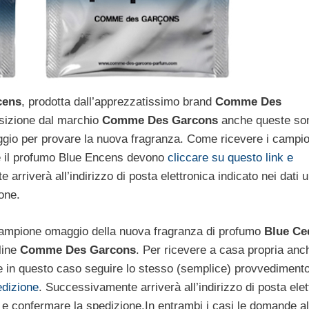
cens
, prodotta dall’apprezzatissimo brand
Comme Des
posizione dal marchio
Comme Des Garcons
anche queste so
aggio per provare la nuova fragranza. Come ricevere i campio
re il profumo Blue Encens devono
cliccare su questo link e
arriverà all’indirizzo di posta elettronica indicato nei dati u
ione.
n campione omaggio della nuova fragranza di profumo
Blue Ce
line
Comme Des Garcons
. Per ricevere a casa propria anc
 in questo caso seguire lo stesso (semplice) provvedimento
edizione
. Successivamente arriverà all’indirizzo di posta elet
nk e confermare la spedizione.In entrambi i casi le domande al