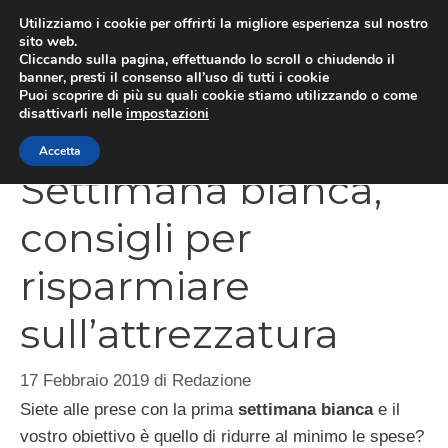
Vai
Utilizziamo i cookie per offrirti la migliore esperienza sul nostro
al
sito web.
Cliccando sulla pagina, effettuando lo scroll o chiudendo il
contenuto
MEN
banner, presti il consenso all’uso di tutti i cookie
Puoi scoprire di più su quali cookie stiamo utilizzando o come
disattivarli nelle
impostazioni
Accetta
Settimana bianca,
consigli per
risparmiare
sull’attrezzatura
17 Febbraio 2019
di
Redazione
Siete alle prese con la prima
settimana bianca
e il
vostro obiettivo è quello di ridurre al minimo le spese?