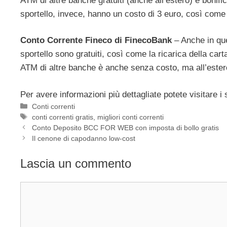
ATM di altre banche gratuiti (anche all’estero) e bonifici
sportello, invece, hanno un costo di 3 euro, così come i
Conto Corrente Fineco di FinecoBank
– Anche in que
sportello sono gratuiti, così come la ricarica della cart
ATM di altre banche è anche senza costo, ma all’estero
Per avere informazioni più dettagliate potete visitare i s
Categorie
Conti correnti
Tag
conti correnti gratis
,
migliori conti correnti
Conto Deposito BCC FOR WEB con imposta di bollo gratis
Il cenone di capodanno low-cost
Lascia un commento
Commento