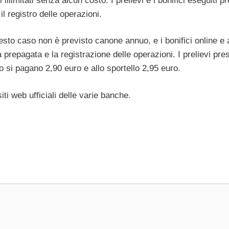
 illimitati senza alcun costo. I prelievi e i bonifici eseguiti p
l registro delle operazioni.
sto caso non è previsto canone annuo, e i bonifici online e a
a prepagata e la registrazione delle operazioni. I prelievi pre
 si pagano 2,90 euro e allo sportello 2,95 euro.
iti web ufficiali delle varie banche.