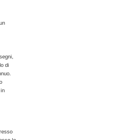
 un
segni,
o di
nnuo.
o
 in
presso