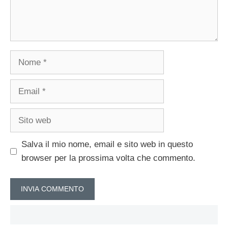
Nome
Email
Sito
web
Salva il mio nome, email e sito web in questo
browser per la prossima volta che commento.