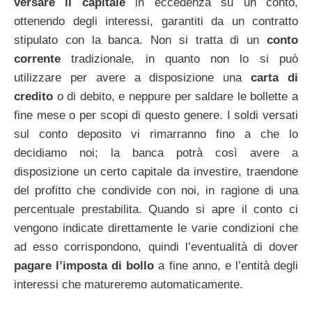
versare il capitale
in eccedenza su un conto,
ottenendo degli interessi, garantiti da un contratto
stipulato con la banca. Non si tratta di un
conto
corrente
tradizionale, in quanto non lo si può
utilizzare per avere a disposizione una
carta di
credito
o di debito, e neppure per saldare le bollette a
fine mese o per scopi di questo genere. I soldi versati
sul conto deposito vi rimarranno fino a che lo
decidiamo noi; la banca potrà così avere a
disposizione un certo capitale da investire, traendone
del profitto che condivide con noi, in ragione di una
percentuale prestabilita. Quando si apre il conto ci
vengono indicate direttamente le varie condizioni che
ad esso corrispondono, quindi l’eventualità di dover
pagare l’imposta di bollo
a fine anno, e l’entità degli
interessi che matureremo automaticamente.