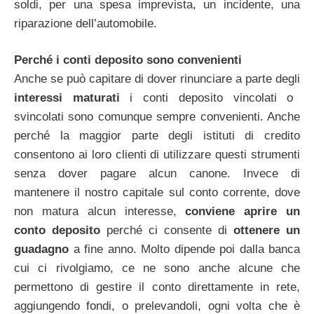
soldi, per una spesa imprevista, un incidente, una
riparazione dell’automobile.
Perché i conti deposito sono convenienti
Anche se può capitare di dover rinunciare a parte degli
interessi maturati
i conti deposito vincolati o
svincolati sono comunque sempre convenienti. Anche
perché la maggior parte degli istituti di credito
consentono ai loro clienti di utilizzare questi strumenti
senza dover pagare alcun canone. Invece di
mantenere il nostro capitale sul conto corrente, dove
non matura alcun interesse,
conviene aprire un
conto deposito
perché ci consente di
ottenere un
guadagno
a fine anno. Molto dipende poi dalla banca
cui ci rivolgiamo, ce ne sono anche alcune che
permettono di gestire il conto direttamente in rete,
aggiungendo fondi, o prelevandoli, ogni volta che è