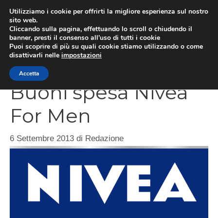
Vai
Utilizziamo i cookie per offrirti la migliore esperienza sul nostro
al
sito web.
Cliccando sulla pagina, effettuando lo scroll o chiudendo il
contenuto
MEN
banner, presti il consenso all’uso di tutti i cookie
Puoi scoprire di più su quali cookie stiamo utilizzando o come
disattivarli nelle
impostazioni
Accetta
Buoni spesa Nivea
For Men
6 Settembre 2013
di
Redazione