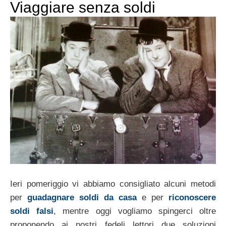
Viaggiare senza soldi
Ieri pomeriggio vi abbiamo consigliato alcuni metodi
per
guadagnare soldi da casa
e per
riconoscere
soldi falsi
, mentre oggi vogliamo spingerci oltre
proponendo ai nostri fedeli lettori due soluzioni