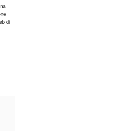
una
one
eb di