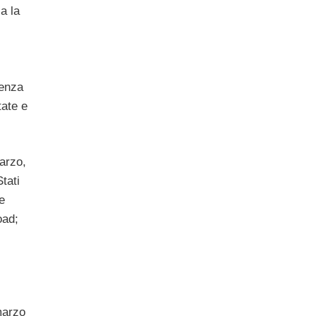
a la
Senza
tate e
marzo,
tati
e
oad;
marzo