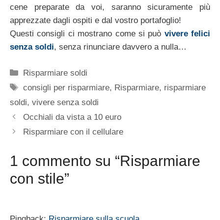
cene preparate da voi, saranno sicuramente più
apprezzate dagli ospiti e dal vostro portafoglio!
Questi consigli ci mostrano come si può
vivere felici
senza soldi
, senza rinunciare davvero a nulla…
Categorie
Risparmiare soldi
Tag
consigli per risparmiare
,
Risparmiare
,
risparmiare
soldi
,
vivere senza soldi
Occhiali da vista a 10 euro
Risparmiare con il cellulare
1 commento su “Risparmiare
con stile”
Pingback:
Risparmiare sulla scuola