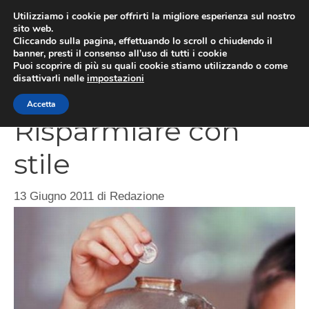
Vai
Utilizziamo i cookie per offrirti la migliore esperienza sul nostro
al
sito web.
Cliccando sulla pagina, effettuando lo scroll o chiudendo il
contenuto
MEN
banner, presti il consenso all’uso di tutti i cookie
Puoi scoprire di più su quali cookie stiamo utilizzando o come
disattivarli nelle
impostazioni
Accetta
Risparmiare con
stile
13 Giugno 2011
di
Redazione