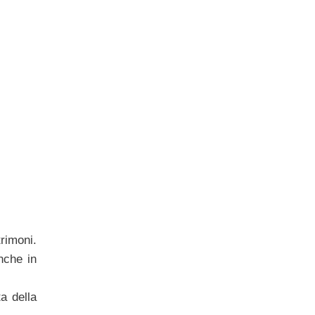
trimoni.
nche in
a della