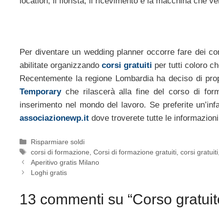
location, il fiorista, il ricevimento e la macchina che 
Per diventare un wedding planner occorre fare dei cor
abilitate organizzando
corsi gratuiti
per tutti coloro c
Recentemente la regione Lombardia ha deciso di propor
Temporary
che rilascerà alla fine del corso di for
inserimento nel mondo del lavoro. Se preferite un’infa
associazionewp.it
dove troverete tutte le informazion
Categorie
Risparmiare soldi
Tag
corsi di formazione
,
Corsi di formazione gratuiti
,
corsi gratuiti
Aperitivo gratis Milano
Loghi gratis
13 commenti su “Corso gratui