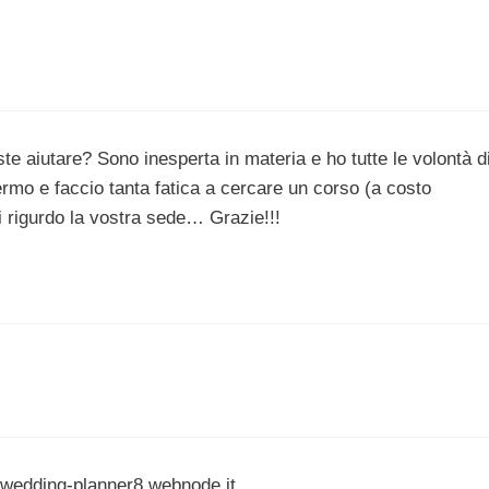
te aiutare? Sono inesperta in materia e ho tutte le volontà d
rmo e faccio tanta fatica a cercare un corso (a costo
i rigurdo la vostra sede… Grazie!!!
a-wedding-planner8.webnode.it