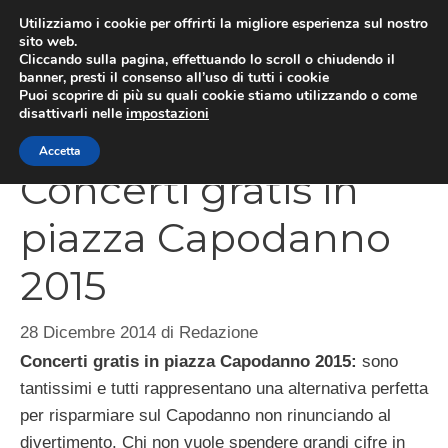
Vai
Utilizziamo i cookie per offrirti la migliore esperienza sul nostro
al
sito web.
Cliccando sulla pagina, effettuando lo scroll o chiudendo il
contenuto
MEN
banner, presti il consenso all’uso di tutti i cookie
Puoi scoprire di più su quali cookie stiamo utilizzando o come
disattivarli nelle
impostazioni
Accetta
Concerti gratis in
piazza Capodanno
2015
28 Dicembre 2014
di
Redazione
Concerti gratis in piazza Capodanno 2015:
sono
tantissimi e tutti rappresentano una alternativa perfetta
per risparmiare sul Capodanno non rinunciando al
divertimento. Chi non vuole spendere grandi cifre in