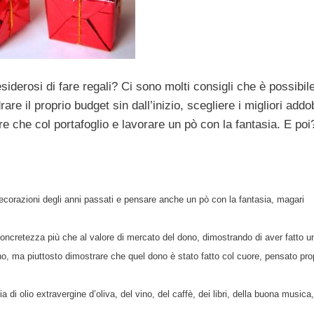
esiderosi di fare regali? Ci sono molti consigli che è possibil
re il proprio budget sin dall’inizio, scegliere i migliori addo
ore che col portafoglio e lavorare un pò con la fantasia. E poi
decorazioni degli anni passati e pensare anche un pò con la fantasia, magari
oncretezza più che al valore di mercato del dono, dimostrando di aver fatto u
o, ma piuttosto dimostrare che quel dono è stato fatto col cuore, pensato propr
di olio extravergine d’oliva, del vino, del caffè, dei libri, della buona musica