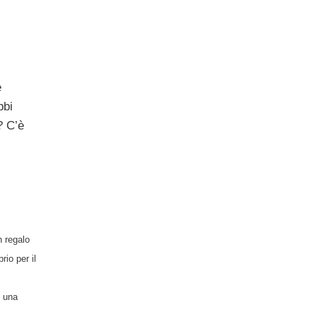
e
bbi
? C’è
n regalo
io per il
, una