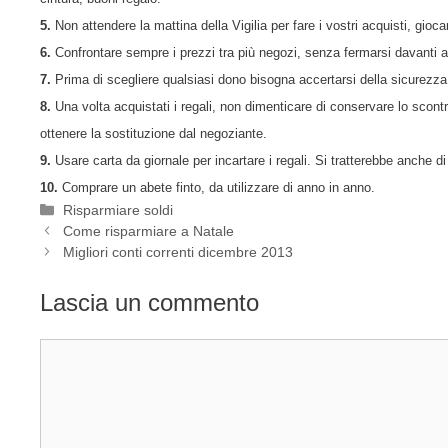
5.
Non attendere la mattina della Vigilia per fare i vostri acquisti, gioca
6.
Confrontare sempre i prezzi tra più negozi, senza fermarsi davanti al
7.
Prima di scegliere qualsiasi dono bisogna accertarsi della sicurezza
8.
Una volta acquistati i regali, non dimenticare di conservare lo scontri
ottenere la sostituzione dal negoziante.
9.
Usare carta da giornale per incartare i regali. Si tratterebbe anche d
10.
Comprare un abete finto, da utilizzare di anno in anno.
Categorie
Risparmiare soldi
Come risparmiare a Natale
Migliori conti correnti dicembre 2013
Lascia un commento
Commento