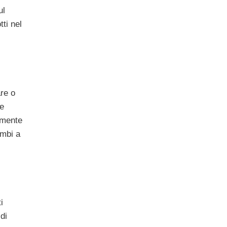
ul
tti nel
are o
re
tamente
ambi a
i
 di