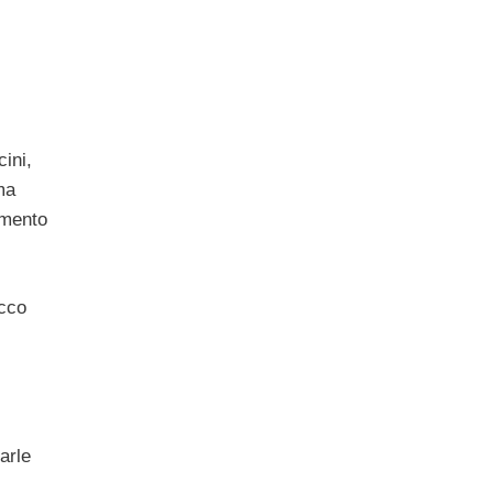
ini,
ma
umento
Ecco
arle