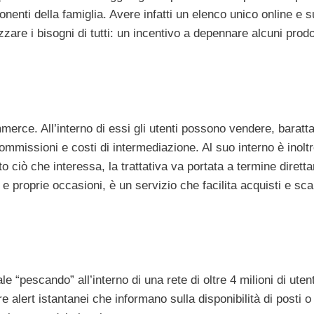
nenti della famiglia. Avere infatti un elenco unico online e s
zare i bisogni di tutti: un incentivo a depennare alcuni prodo
merce. All’interno di essi gli utenti possono vendere, baratt
ommissioni e costi di intermediazione. Al suo interno è inolt
to ciò che interessa, la trattativa va portata a termine diret
e e proprie occasioni, è un servizio che facilita acquisti e sc
 “pescando” all’interno di una rete di oltre 4 milioni di utent
ere alert istantanei che informano sulla disponibilità di posti o